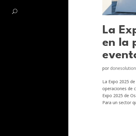
La Ex
en la 
event
por
donesolution
La Expo 2025 de 
operaciones de ca
Expo 2025 de Os
Para un sector qu